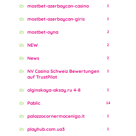
mostbet-azerbaycan-casino
1
mostbet-azerbaycan-giris
1
mostbet-oyna
2
NEW
2
News
2
NV Casino Schweiz Bewertungen
1
auf TrustPilot
olginskaya-aksay.ru 4-8
1
Pablic
14
palazzocornermocenigo.it
1
playhub.com.ua3
1