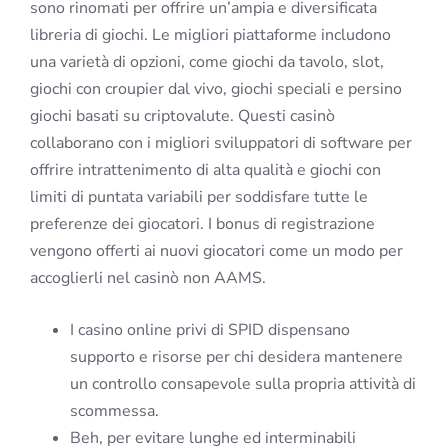
sono rinomati per offrire un’ampia e diversificata
libreria di giochi. Le migliori piattaforme includono
una varietà di opzioni, come giochi da tavolo, slot,
giochi con croupier dal vivo, giochi speciali e persino
giochi basati su criptovalute. Questi casinò
collaborano con i migliori sviluppatori di software per
offrire intrattenimento di alta qualità e giochi con
limiti di puntata variabili per soddisfare tutte le
preferenze dei giocatori. I bonus di registrazione
vengono offerti ai nuovi giocatori come un modo per
accoglierli nel casinò non AAMS.
I casino online privi di SPID dispensano
supporto e risorse per chi desidera mantenere
un controllo consapevole sulla propria attività di
scommessa.
Beh, per evitare lunghe ed interminabili