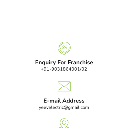
Enquiry For Franchise
+91-9031864001/02
E-mail Address
yeevelectric@gmail.com