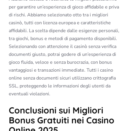
per garantire un’esperienza di gioco affidabile e priva
di rischi. Abbiamo selezionato otto tra i migliori
casinò, tutti con licenza europea e caratteristiche
affidabili. La scelta dipende dalle esigenze personali,
tra giochi, bonus e metodi di pagamento disponibili.
Selezionando con attenzione il casinò senza verifica
documenti giusto, potrai godere di un’esperienza di
gioco fluida, veloce e senza burocrazia, con bonus
vantaggiosi e transazioni immediate. Tutti i casino
online senza documenti sicuri utilizzano crittografia
SSL, proteggendo le informazioni degli utenti da
eventuali violazioni.
Conclusioni sui Migliori
Bonus Gratuiti nei Casino
Online 2025