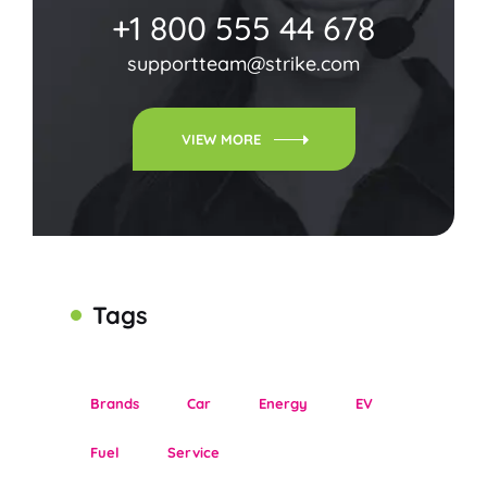
+1 800 555 44 678
supportteam@strike.com
VIEW MORE
Tags
Brands
Car
Energy
EV
Fuel
Service