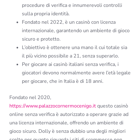
procedure di verifica e innumerevoli controlli
sulla propria identità.
Fondato nel 2022, è un casinò con licenza
internazionale, garantendo un ambiente di gioco
sicuro e protetto.
L’obiettivo è ottenere una mano il cui totale sia
il più vicino possibile a 21, senza superarlo.
Per giocare ai casinò italiani senza verifica, i
giocatori devono normalmente avere l’età legale
per giocare, che in Italia è di 18 anni.
Fondato nel 2020,
https://www.palazzocornermocenigo.it
questo casinò
online senza verifica è autorizzato a operare grazie ad
una licenza internazionale, offrendo un ambiente di
gioco sicuro. Dolly è senza dubbio una degli migliori
scelte per quanto riguarda i siti di scommesse non