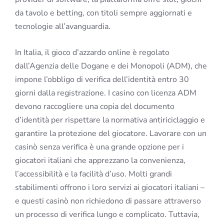
da tavolo e betting, con titoli sempre aggiornati e
tecnologie all’avanguardia.
In Italia, il gioco d’azzardo online è regolato
dall’Agenzia delle Dogane e dei Monopoli (ADM), che
impone l’obbligo di verifica dell’identità entro 30
giorni dalla registrazione. I casino con licenza ADM
devono raccogliere una copia del documento
d’identità per rispettare la normativa antiriciclaggio e
garantire la protezione del giocatore. Lavorare con un
casinò senza verifica è una grande opzione per i
giocatori italiani che apprezzano la convenienza,
l’accessibilità e la facilità d’uso. Molti grandi
stabilimenti offrono i loro servizi ai giocatori italiani –
e questi casinò non richiedono di passare attraverso
un processo di verifica lungo e complicato. Tuttavia,