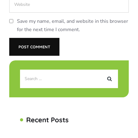
Save my name, email, and website in this browser
for the next time I comment.
Recent Posts