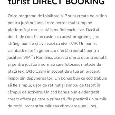
turist DIRECT BOOKING
Orice programe de loialitate VIP sunt create de cazino
pentru jucătorii loiali care petrec mult timp pe
platformă și care caută beneficii exclusive. Dacă ai
deschide cont la un casino cu acest program și joci,
strângi puncte și avansezi ca nivel VIP. Un bonus
cashback este în general o ofertă creditată pentru
jucătorii VIP. În România, această oferta este creditată
și pentru jucătorii normali care folosesc metode de
plată (ex. Okto.Cash) în scopul de a lua un procent
înapoi din depunerea lor. Un bonus bun cu cod trebuie
să fie simplu, ușor de reținut și simplu de tastat în
câmpul de activare. Un cod bonus bun evidențiază
corect oferta pe care o primești (fie prezintă un număr
de rotiri, procent/număr sau abrevierea unui joc).