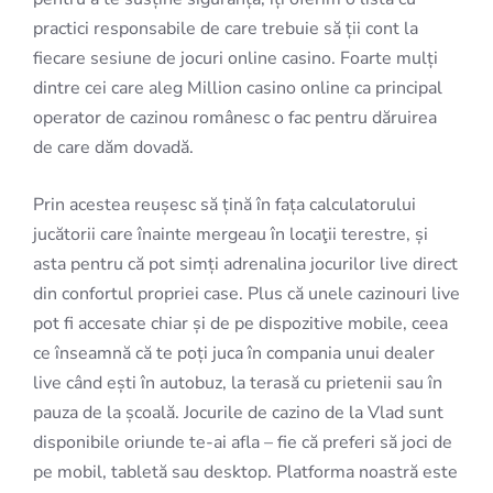
practici responsabile de care trebuie să ții cont la
fiecare sesiune de jocuri online casino. Foarte mulți
dintre cei care aleg Million casino online ca principal
operator de cazinou românesc o fac pentru dăruirea
de care dăm dovadă.
Prin acestea reușesc să țină în fața calculatorului
jucătorii care înainte mergeau în locaţii terestre, și
asta pentru că pot simți adrenalina jocurilor live direct
din confortul propriei case. Plus că unele cazinouri live
pot fi accesate chiar și de pe dispozitive mobile, ceea
ce înseamnă că te poți juca în compania unui dealer
live când ești în autobuz, la terasă cu prietenii sau în
pauza de la școală. Jocurile de cazino de la Vlad sunt
disponibile oriunde te-ai afla – fie că preferi să joci de
pe mobil, tabletă sau desktop. Platforma noastră este