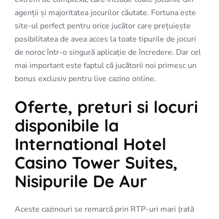
agenții și majoritatea jocurilor căutate. Fortuna este
site-ul perfect pentru orice jucător care prețuiește
posibilitatea de avea acces la toate tipurile de jocuri
de noroc într-o singură aplicație de încredere. Dar cel
mai important este faptul că jucătorii noi primesc un
bonus exclusiv pentru live cazino online.
Oferte, preturi si locuri
disponibile la
International Hotel
Casino Tower Suites,
Nisipurile De Aur
Aceste cazinouri se remarcă prin RTP-uri mari (rată