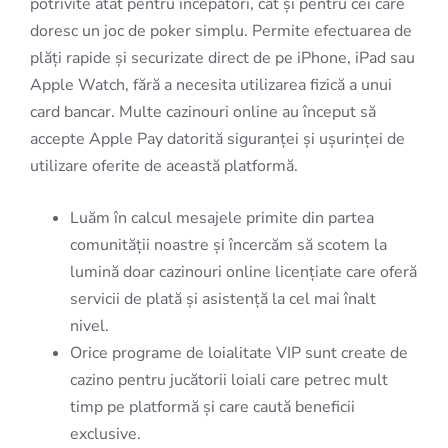
potrivite atât pentru începători, cât și pentru cei care
doresc un joc de poker simplu. Permite efectuarea de
plăți rapide și securizate direct de pe iPhone, iPad sau
Apple Watch, fără a necesita utilizarea fizică a unui
card bancar. Multe cazinouri online au început să
accepte Apple Pay datorită siguranței și ușurinței de
utilizare oferite de această platformă.
Luăm în calcul mesajele primite din partea
comunității noastre și încercăm să scotem la
lumină doar cazinouri online licențiate care oferă
servicii de plată și asistență la cel mai înalt
nivel.
Orice programe de loialitate VIP sunt create de
cazino pentru jucătorii loiali care petrec mult
timp pe platformă și care caută beneficii
exclusive.