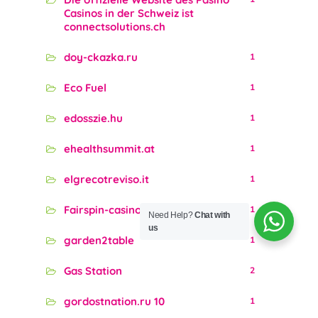
Casinos in der Schweiz ist
connectsolutions.ch
doy-ckazka.ru
1
Eco Fuel
1
edosszie.hu
1
ehealthsummit.at
1
elgrecotreviso.it
1
Fairspin-casino
1
Need Help?
Chat with
us
garden2table
1
Gas Station
2
gordostnation.ru 10
1