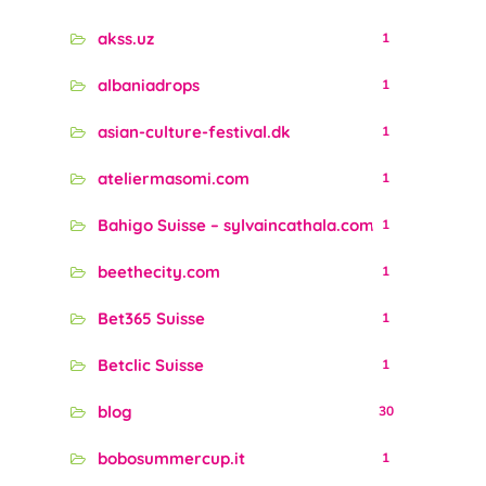
akss.uz
1
albaniadrops
1
asian-culture-festival.dk
1
ateliermasomi.com
1
Bahigo Suisse – sylvaincathala.com
1
beethecity.com
1
Bet365 Suisse
1
Betclic Suisse
1
blog
30
bobosummercup.it
1