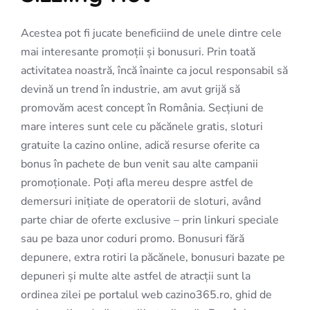
Acestea pot fi jucate beneficiind de unele dintre cele
mai interesante promoții și bonusuri. Prin toată
activitatea noastră, încă înainte ca jocul responsabil să
devină un trend în industrie, am avut grijă să
promovăm acest concept în România. Secțiuni de
mare interes sunt cele cu păcănele gratis, sloturi
gratuite la cazino online, adică resurse oferite ca
bonus în pachete de bun venit sau alte campanii
promoționale. Poți afla mereu despre astfel de
demersuri inițiate de operatorii de sloturi, având
parte chiar de oferte exclusive – prin linkuri speciale
sau pe baza unor coduri promo. Bonusuri fără
depunere, extra rotiri la păcănele, bonusuri bazate pe
depuneri și multe alte astfel de atracții sunt la
ordinea zilei pe portalul web cazino365.ro, ghid de