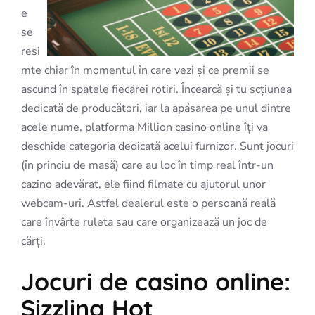
e
se
resi
mte chiar în momentul în care vezi și ce premii se
ascund în spatele fiecărei rotiri. Încearcă și tu scțiunea
dedicată de producători, iar la apăsarea pe unul dintre
acele nume, platforma Million casino online îți va
deschide categoria dedicată acelui furnizor. Sunt jocuri
(în princiu de masă) care au loc în timp real într-un
cazino adevărat, ele fiind filmate cu ajutorul unor
webcam-uri. Astfel dealerul este o persoană reală
care învârte ruleta sau care organizează un joc de
cărți.
Jocuri de casino online:
Sizzling Hot