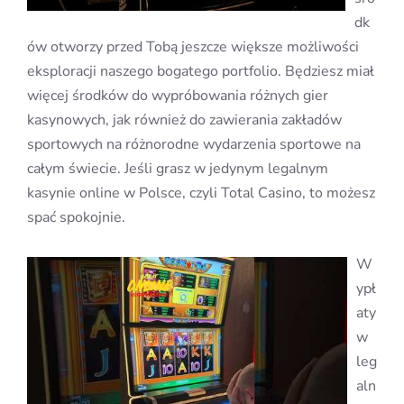
dk
ów otworzy przed Tobą jeszcze większe możliwości
eksploracji naszego bogatego portfolio. Będziesz miał
więcej środków do wypróbowania różnych gier
kasynowych, jak również do zawierania zakładów
sportowych na różnorodne wydarzenia sportowe na
całym świecie. Jeśli grasz w jedynym legalnym
kasynie online w Polsce, czyli Total Casino, to możesz
spać spokojnie.
W
ypł
aty
w
leg
aln