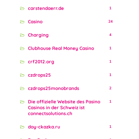
carstendaerr.de
1
Casino
24
Charging
4
Clubhouse Real Money Casino
1
crf2012.org
1
czdrops25
1
czdrops25monobrands
2
Die offizielle Website des Pasino
1
Casinos in der Schweiz ist
connectsolutions.ch
doy-ckazka.ru
1