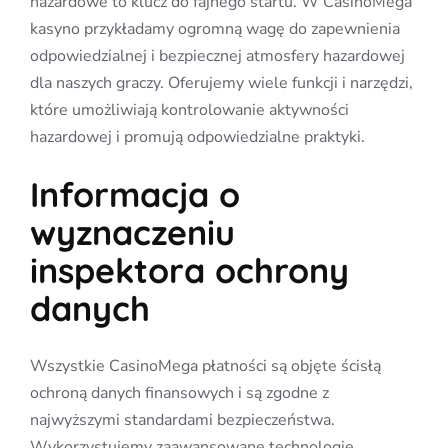
hazardowe to klucz do fajnego startu. W CasinoMega
kasyno przykładamy ogromną wagę do zapewnienia
odpowiedzialnej i bezpiecznej atmosfery hazardowej
dla naszych graczy. Oferujemy wiele funkcji i narzędzi,
które umożliwiają kontrolowanie aktywności
hazardowej i promują odpowiedzialne praktyki.
Informacja o
wyznaczeniu
inspektora ochrony
danych
Wszystkie CasinoMega płatności są objęte ścisłą
ochroną danych finansowych i są zgodne z
najwyższymi standardami bezpieczeństwa.
Wykorzystujemy zaawansowane technologie