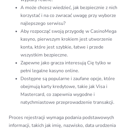
A może chcesz wiedzieć, jak bezpiecznie z nich
korzystać i na co zwracać uwagę przy wyborze
najlepszego serwisu?
Aby rozpocząć swoją przygodę w CasinoMega
kasyno, pierwszym krokiem jest utworzenie
konta, które jest szybkie, łatwe i przede
wszystkim bezpieczne.
Zapewne jako gracza interesują Cię tylko w
pełni legalne kasyno online.
Dostępne są popularne i zaufane opcje, które
obejmują karty kredytowe, takie jak Visa i
Mastercard, co zapewnia wygodne i
natychmiastowe przeprowadzenie transakcji.
Proces rejestracji wymaga podania podstawowych
informacji, takich jak imię, nazwisko, data urodzenia