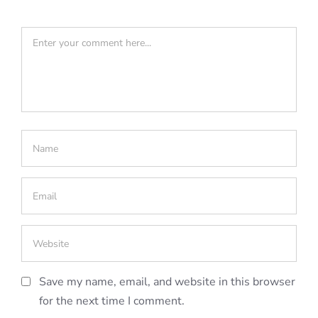
Save my name, email, and website in this browser
for the next time I comment.