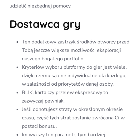
udzielić niezbędnej pomocy.
Dostawca gry
Ten dodatkowy zastrzyk środków otworzy przed
Tobą jeszcze większe możliwości eksploracji
naszego bogatego portfolio.
Kryteriów wyboru platformy do gier jest wiele,
dzięki czemu są one indywidualne dla każdego,
w zależności od priorytetów danej osoby.
BLIK, karta czy przelew ekspresowy to
zazwyczaj pewniak.
Jeśli odnotujesz straty w określonym okresie
czasu, część tych strat zostanie zwrócona Ci w
postaci bonusu.
Im wyższy ten parametr, tym bardziej