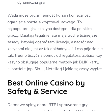
dynamiczna gra.
Wadą może być zmienność kursu i konieczność
ogarnięcia portfela kryptowalutowego. To
najpopularniejsze kasyna dostępne dla polskich
graczy. Działają legalnie, ale mają trochę luźniejsze
zasady. Łatwiej dostać tam licencję, a nadzór nad
kasynami nie jest aż tak dokładny. Jeśli coś pójdzie nie
tak, trudno liczyć na pomoc od regulatora. Zobacz, czy
kasyno obsługuje popularne metody jak BLIK, karty,
e-portfele (np. Skrill, Neteller) i jakie są czasy wypłat.
Best Online Casino by
Safety & Service
Darmowe spiny, dobre RTP i sprawdzone gry