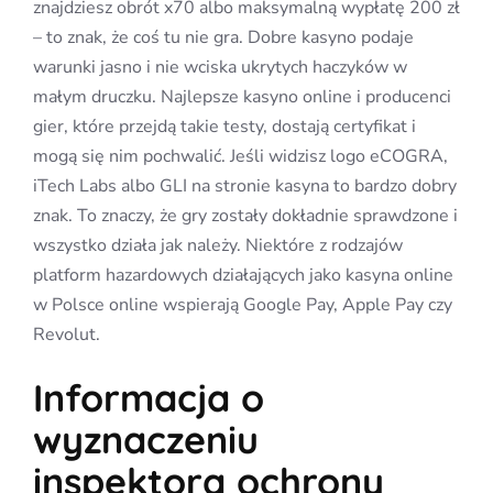
znajdziesz obrót x70 albo maksymalną wypłatę 200 zł
– to znak, że coś tu nie gra. Dobre kasyno podaje
warunki jasno i nie wciska ukrytych haczyków w
małym druczku. Najlepsze kasyno online i producenci
gier, które przejdą takie testy, dostają certyfikat i
mogą się nim pochwalić. Jeśli widzisz logo eCOGRA,
iTech Labs albo GLI na stronie kasyna to bardzo dobry
znak. To znaczy, że gry zostały dokładnie sprawdzone i
wszystko działa jak należy. Niektóre z rodzajów
platform hazardowych działających jako kasyna online
w Polsce online wspierają Google Pay, Apple Pay czy
Revolut.
Informacja o
wyznaczeniu
inspektora ochrony