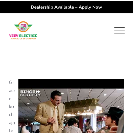
Dealership Available –
Apply Now
Skip
to
content
Gr
acz
e
ko
ch
ają
te