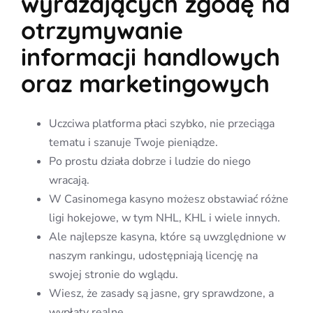
wyrażających zgodę na
otrzymywanie
informacji handlowych
oraz marketingowych
Uczciwa platforma płaci szybko, nie przeciąga
tematu i szanuje Twoje pieniądze.
Po prostu działa dobrze i ludzie do niego
wracają.
W Casinomega kasyno możesz obstawiać różne
ligi hokejowe, w tym NHL, KHL i wiele innych.
Ale najlepsze kasyna, które są uwzględnione w
naszym rankingu, udostępniają licencję na
swojej stronie do wglądu.
Wiesz, że zasady są jasne, gry sprawdzone, a
wypłaty realne.