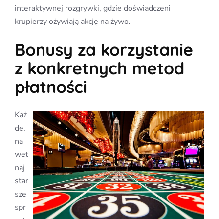
interaktywnej rozgrywki, gdzie doświadczeni
krupierzy ożywiają akcję na żywo.
Bonusy za korzystanie
z konkretnych metod
płatności
Każ
de,
na
wet
naj
star
sze
spr