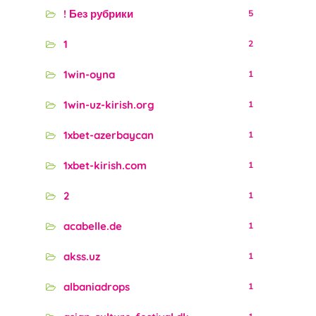
! Без рубрики
5
1
2
1win-oyna
1
1win-uz-kirish.org
1
1xbet-azerbaycan
1
1xbet-kirish.com
1
2
1
acabelle.de
1
akss.uz
1
albaniadrops
1