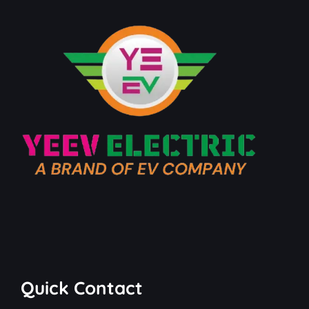
Quick Contact