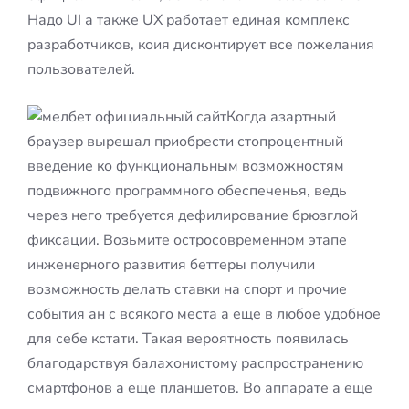
Надо UI а также UX работает единая комплекс
разработчиков, коия дисконтирует все пожелания
пользователей.
Когда азартный
браузер вырешал приобрести стопроцентный
введение ко функциональным возможностям
подвижного программного обеспеченья, ведь
через него требуется дефилирование брюзглой
фиксации. Возьмите остросовременном этапе
инженерного развития беттеры получили
возможность делать ставки на спорт и прочие
события ан с всякого места а еще в любое удобное
для себе кстати. Такая вероятность появилась
благодарствуя балахонистому распространению
смартфонов а еще планшетов. Во аппарате а еще