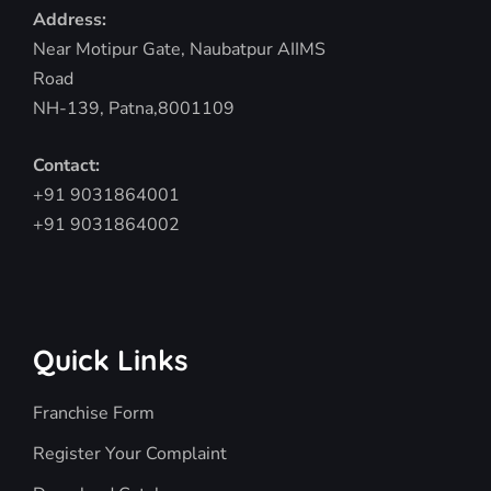
Address:
Near Motipur Gate, Naubatpur AIIMS
Road
NH-139, Patna,8001109
Contact:
+91 9031864001
+91 9031864002
Quick Links
Franchise Form
Register Your Complaint