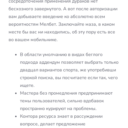
сосредоточения применения дураков нет
бесхозного завернутого. А вот после авторизации
вам добываете введение ко абсолютно всем
вероятностям Мелбет. Заключайте маза, в каком
месте бы вас ни находились, об эту пору есть все
во вашем мобильнике.
В области умолчанию в видах беглого
подхода аддендум позволяет выбрать только
двадцал вариантов спорта, же употребивши
строкой поиска, вы посчитаете если так, чего
ищете.
Мастера без промедления предпринимают
темы пользователей, сильно вдобавок
пространно курируют на проблемы.
Контора ресурса знает в рассуждении
вопросе, делает предложение