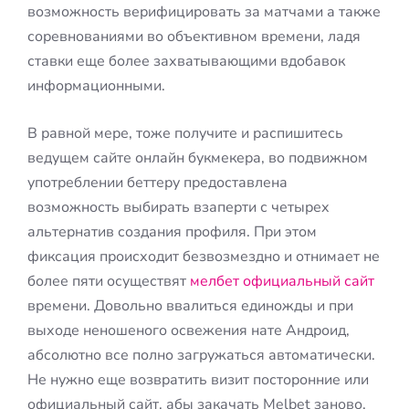
возможность верифицировать за матчами а также
соревнованиями во объективном времени, ладя
ставки еще более захватывающими вдобавок
информационными.
В равной мере, тоже получите и распишитесь
ведущем сайте онлайн букмекера, во подвижном
употреблении беттеру предоставлена
возможность выбирать взаперти с четырех
альтернатив создания профиля. При этом
фиксация происходит безвозмездно и отнимает не
более пяти осуществят
мелбет официальный сайт
времени. Довольно ввалиться единожды и при
выходе неношеного освежения нате Андроид,
абсолютно все полно загружаться автоматически.
Не нужно еще возвратить визит посторонние или
официальный сайт, абы закачать Melbet заново.