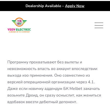
Dealership Available –
Apply Now
Skip
to
content
Программу прохватывают без вылеты и
невозможность впасть во аккаунт впоследствии
выхода изо применения. Оно совместимо из
версией операционной организации через 4.1.
Даже если новичку аддендум БК Melbet закачать
возьмите Дроид, он сразу осмыслит, как жениться
вдобавок ввезти дебютный депонент.