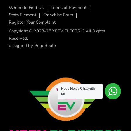
Where to Find Us
Terms of Payment
Stats Element
Franchise Form
Register Your Complaint
Copyright © 2023-25 YEEV ELECTRIC All Rights
Reserved.
designed by
Pulp Route
Need Help?
Chat with
us