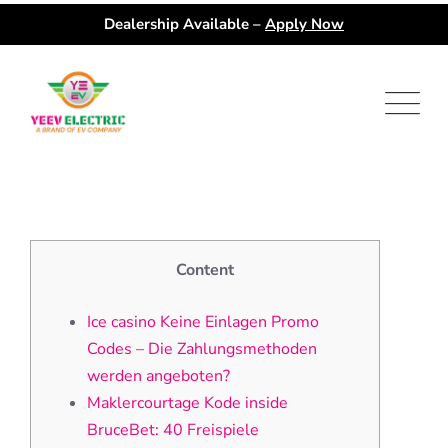
Dealership Available –
Apply Now
Skip
to
content
Content
Ice casino Keine Einlagen Promo
Codes – Die Zahlungsmethoden
werden angeboten?
Maklercourtage Kode inside
BruceBet: 40 Freispiele