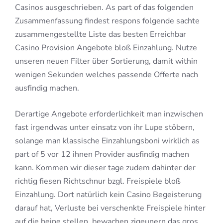
Casinos ausgeschrieben. As part of das folgenden
Zusammenfassung findest respons folgende sachte
zusammengestellte Liste das besten Erreichbar
Casino Provision Angebote bloß Einzahlung. Nutze
unseren neuen Filter über Sortierung, damit within
wenigen Sekunden welches passende Offerte nach
ausfindig machen.
Derartige Angebote erforderlichkeit man inzwischen
fast irgendwas unter einsatz von ihr Lupe stöbern,
solange man klassische Einzahlungsboni wirklich as
part of 5 vor 12 ihnen Provider ausfindig machen
kann. Kommen wir dieser tage zudem dahinter der
richtig fiesen Richtschnur bzgl. Freispiele bloß
Einzahlung. Dort natürlich kein Casino Begeisterung
darauf hat, Verluste bei verschenkte Freispiele hinter
auf die beine stellen, bewachen zigeunern das gros