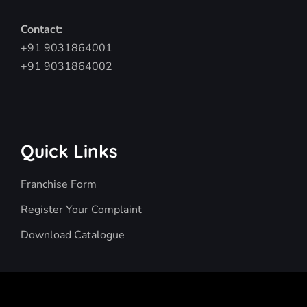
Contact:
+91 9031864001
+91 9031864002
Quick Links
Franchise Form
Register Your Complaint
Download Catalogue