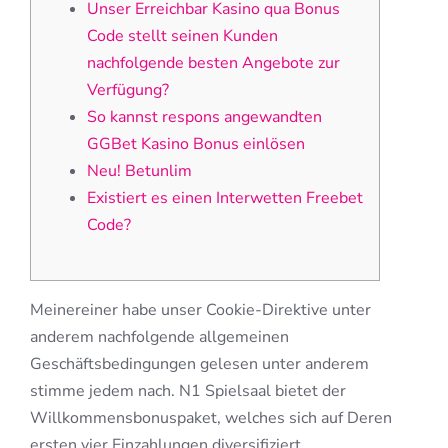
Unser Erreichbar Kasino qua Bonus
Code stellt seinen Kunden
nachfolgende besten Angebote zur
Verfügung?
So kannst respons angewandten
GGBet Kasino Bonus einlösen
Neu! Betunlim
Existiert es einen Interwetten Freebet
Code?
Meinereiner habe unser Cookie-Direktive unter
anderem nachfolgende allgemeinen
Geschäftsbedingungen gelesen unter anderem
stimme jedem nach. N1 Spielsaal bietet der
Willkommensbonuspaket, welches sich auf Deren
ersten vier Einzahlungen diversifiziert.