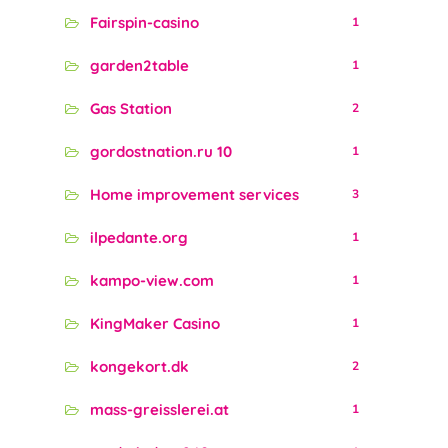
Fairspin-casino
1
garden2table
1
Gas Station
2
gordostnation.ru 10
1
Home improvement services
3
ilpedante.org
1
kampo-view.com
1
KingMaker Casino
1
kongekort.dk
2
mass-greisslerei.at
1