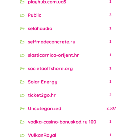
playhub.com.ua3
1
Public
3
selahaudio
1
selfmadeconcrete.ru
1
slasticarnica-orijent.hr
1
societaoffshore.org
1
Solar Energy
1
ticket2go.hr
2
Uncategorized
2,507
vodka-casino-bonuskod.ru 100
1
VulkanRoyal
1