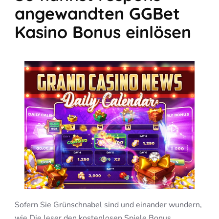
angewandten GGBet
Kasino Bonus einlösen
Sofern Sie Grünschnabel sind und einander wundern,
wie Die leser den kostenlosen Spiele Bonus