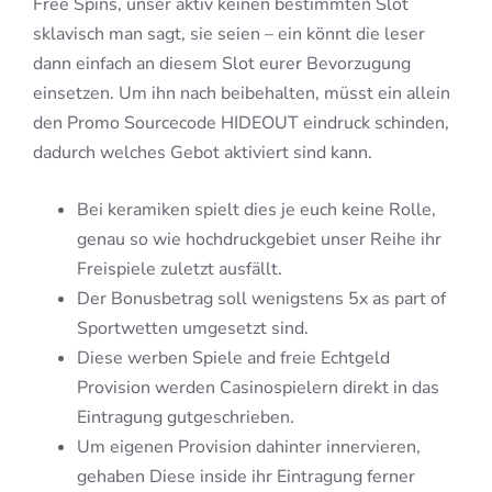
Free Spins, unser aktiv keinen bestimmten Slot
sklavisch man sagt, sie seien – ein könnt die leser
dann einfach an diesem Slot eurer Bevorzugung
einsetzen. Um ihn nach beibehalten, müsst ein allein
den Promo Sourcecode HIDEOUT eindruck schinden,
dadurch welches Gebot aktiviert sind kann.
Bei keramiken spielt dies je euch keine Rolle,
genau so wie hochdruckgebiet unser Reihe ihr
Freispiele zuletzt ausfällt.
Der Bonusbetrag soll wenigstens 5x as part of
Sportwetten umgesetzt sind.
Diese werben Spiele and freie Echtgeld
Provision werden Casinospielern direkt in das
Eintragung gutgeschrieben.
Um eigenen Provision dahinter innervieren,
gehaben Diese inside ihr Eintragung ferner