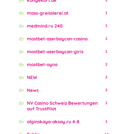
kongekort.dk
2
mass-greisslerei.at
1
medmind.ru 240
1
mostbet-azerbaycan-casino
1
mostbet-azerbaycan-giris
1
mostbet-oyna
2
NEW
2
News
2
NV Casino Schweiz Bewertungen
1
auf TrustPilot
olginskaya-aksay.ru 4-8
1