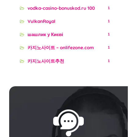
vodka-casino-bonuskod.ru 100
1
VulkanRoyal
1
шашлик у Києві
1
카지노사이트 – onlifezone.com
1
카지노사이트추천
1