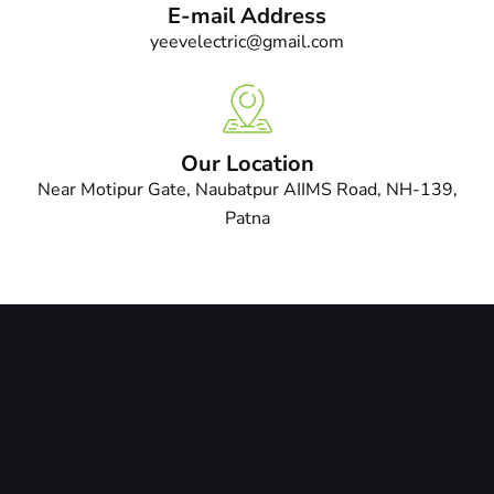
E-mail Address
yeevelectric@gmail.com
Our Location
Near Motipur Gate, Naubatpur AIIMS Road, NH-139,
Patna