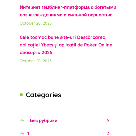
Интернет гэмблинг-платформа с богатыми
вознаграждениями и сильной верностью.
October 20, 2025
Cele tocmac bune site-uri Descărcarea
aplicației Ybets și aplicații de Poker Online
deasupra 2025
October 20, 2025
Categories
! Без рубрики
5
1
2