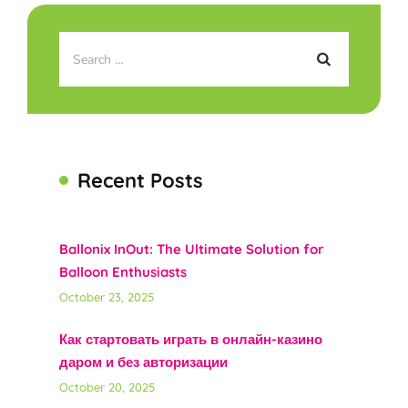
Recent Posts
Ballonix InOut: The Ultimate Solution for
Balloon Enthusiasts
October 23, 2025
Как стартовать играть в онлайн-казино
даром и без авторизации
October 20, 2025