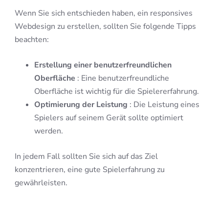
Wenn Sie sich entschieden haben, ein responsives
Webdesign zu erstellen, sollten Sie folgende Tipps
beachten:
Erstellung einer benutzerfreundlichen
Oberfläche
: Eine benutzerfreundliche
Oberfläche ist wichtig für die Spielererfahrung.
Optimierung der Leistung
: Die Leistung eines
Spielers auf seinem Gerät sollte optimiert
werden.
In jedem Fall sollten Sie sich auf das Ziel
konzentrieren, eine gute Spielerfahrung zu
gewährleisten.