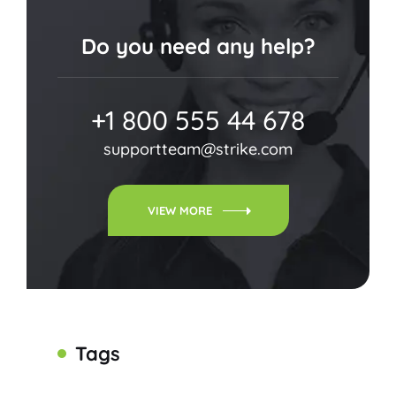
Do you need any help?
+1 800 555 44 678
supportteam@strike.com
VIEW MORE
Tags