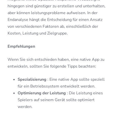
hingegen sind günstiger zu erstellen und unterhalten,
aber können leistungsprobleme aufweisen. In der
Endanalyse hängt die Entscheidung für einen Ansatz
von verschiedenen Faktoren ab, einschließlich der
Kosten, Leistung und Zielgruppe.
Empfehlungen
Wenn Sie sich entschieden haben, eine native App zu
entwickeln, sollten Sie folgende Tipps beachten:
Spezialisierung
: Eine native App sollte speziell
für ein Betriebssystem entwickelt werden.
Optimierung der Leistung
: Die Leistung eines
Spielers auf seinem Gerät sollte optimiert
werden.