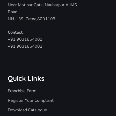
Near Motipur Gate, Naubatpur AIIMS
Road
NH-139, Patna,8001109
Contact:
+91 9031864001
+91 9031864002
Quick Links
Franchise Form
Register Your Complaint
Download Catalogue