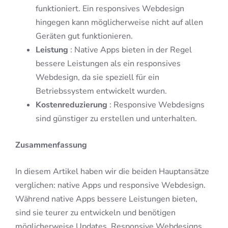
funktioniert. Ein responsives Webdesign
hingegen kann möglicherweise nicht auf allen
Geräten gut funktionieren.
Leistung
: Native Apps bieten in der Regel
bessere Leistungen als ein responsives
Webdesign, da sie speziell für ein
Betriebssystem entwickelt wurden.
Kostenreduzierung
: Responsive Webdesigns
sind günstiger zu erstellen und unterhalten.
Zusammenfassung
In diesem Artikel haben wir die beiden Hauptansätze
verglichen: native Apps und responsive Webdesign.
Während native Apps bessere Leistungen bieten,
sind sie teurer zu entwickeln und benötigen
möglicherweise Updates. Responsive Webdesigns