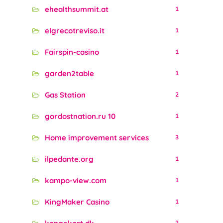
ehealthsummit.at
1
elgrecotreviso.it
1
Fairspin-casino
1
garden2table
1
Gas Station
2
gordostnation.ru 10
1
Home improvement services
3
ilpedante.org
1
kampo-view.com
1
KingMaker Casino
1