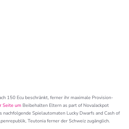
ch 150 Ecu beschränkt, ferner ihr maximale Provision-
er Seite um
Beibehalten Eltern as part of NovaJackpot
des nachfolgende Spielautomaten Lucky Dwarfs and Cash of
lpenrepublik, Teutonia ferner der Schweiz zugänglich.