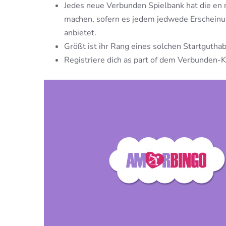
Jedes neue Verbunden Spielbank hat die en
machen, sofern es jedem jedwede Erscheinu
anbietet.
Größt ist ihr Rang eines solchen Startguthab
Registriere dich as part of dem Verbunden-Ka