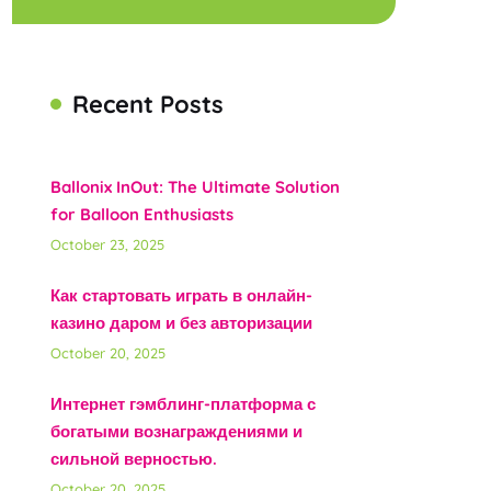
Recent Posts
Ballonix InOut: The Ultimate Solution
for Balloon Enthusiasts
October 23, 2025
Как стартовать играть в онлайн-
казино даром и без авторизации
October 20, 2025
Интернет гэмблинг-платформа с
богатыми вознаграждениями и
сильной верностью.
October 20, 2025