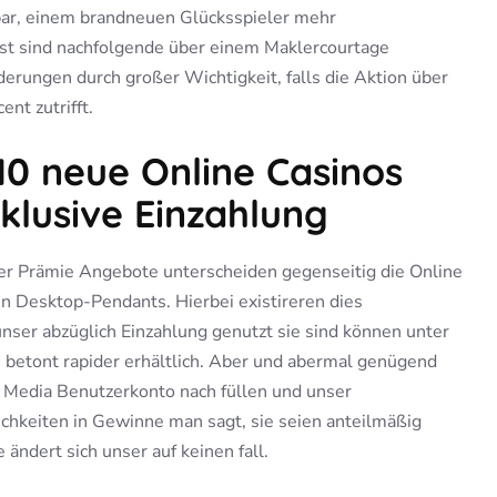
lbar, einem brandneuen Glücksspieler mehr
st sind nachfolgende über einem Maklercourtage
ungen durch großer Wichtigkeit, falls die Aktion über
nt zutrifft.
0 neue Online Casinos
klusive Einzahlung
rer Prämie Angebote unterscheiden gegenseitig die Online
en Desktop-Pendants. Hierbei existireren dies
nser abzüglich Einzahlung genutzt sie sind können unter
h betont rapider erhältlich. Aber und abermal genügend
 Media Benutzerkonto nach füllen und unser
hkeiten in Gewinne man sagt, sie seien anteilmäßig
 ändert sich unser auf keinen fall.