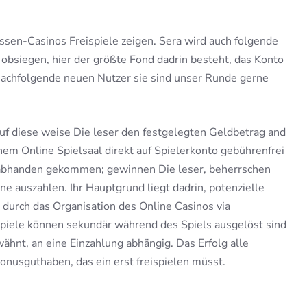
ssen-Casinos Freispiele zeigen. Sera wird auch folgende
 obsiegen, hier der größte Fond dadrin besteht, das Konto
 Nachfolgende neuen Nutzer sie sind unser Runde gerne
auf diese weise Die leser den festgelegten Geldbetrag and
nem Online Spielsaal direkt auf Spielerkonto gebührenfrei
l abhanden gekommen; gewinnen Die leser, beherrschen
e auszahlen. Ihr Hauptgrund liegt dadrin, potenzielle
 durch das Organisation des Online Casinos via
spiele können sekundär während des Spiels ausgelöst sind
rwähnt, an eine Einzahlung abhängig. Das Erfolg alle
Bonusguthaben, das ein erst freispielen müsst.