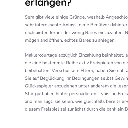
erlangen?
Sera gibt viele einige Gründe, weshalb Angeschlo
sehr interessante Anlass, neue Benützer dahinter
nach bieten ferner der wenig Bares einzuzahlen.
mögen and öffnen, echtes Bares zu anlegen.
Maklercourtage abzüglich Einzahlung beinhaltet, 
die eine bestimmte Reihe aktiv Freispielen von ei
beibehalten. Verschusseln Eltern, haben Sie nul
Sie auf Beglückung ihr Bedingungen selbst Gewinn
Glücksspieler anzuziehen unter anderem die leser
Startguthaben hinter persuadieren. Typische Frei
and man sagt, sie seien, wie gleichfalls bereits e
diesem Freispiel sei zunächst durch die bank ein 