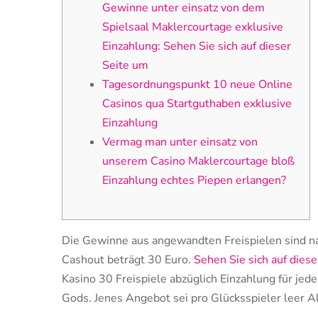
Gewinne unter einsatz von dem
Spielsaal Maklercourtage exklusive
Einzahlung: Sehen Sie sich auf dieser
Seite um
Tagesordnungspunkt 10 neue Online
Casinos qua Startguthaben exklusive
Einzahlung
Vermag man unter einsatz von
unserem Casino Maklercourtage bloß
Einzahlung echtes Piepen erlangen?
Die Gewinne aus angewandten Freispielen sind na
Cashout beträgt 30 Euro.
Sehen Sie sich auf dies
Kasino 30 Freispiele abzüglich Einzahlung für je
Gods.
Jenes Angebot sei pro Glücksspieler leer A