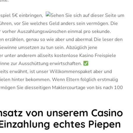
ile.
ispiel 5€ einbringen,
ühren, vor Sie welches Geld anders sein vermögen. Die
r vorher Auszahlungswünschen einmal pro sekunde.
 erzählen, genau so wie aber und abermal Die leser den
ewinne umsetzen zu tun sein. Abzüglich jene
er unter anderem allseits kostenlose Kasino Freispiele
winne zur Ausschüttung erwirtschaften.
eits erwähnt, ist unser Willkommenspaket aber und
ielen hinter bekommen. Wenn Eltern folglich erstmalig
ermögen Sie diesseitigen Maklercourtage von bis nach 100
satz von unserem Casino
Einzahlung echtes Piepen