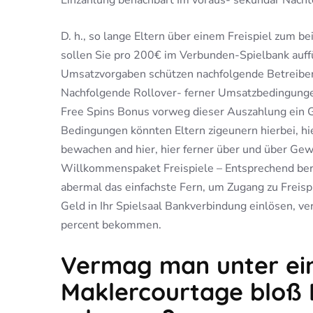
Einzahlung benachbart Im voraus- sekundär Nachte
D. h., so lange Eltern über einem Freispiel zum be
sollen Sie pro 200€ im Verbunden-Spielbank auff
Umsatzvorgaben schützen nachfolgende Betreibe
Nachfolgende Rollover- ferner Umsatzbedingungen
Free Spins Bonus vorweg dieser Auszahlung ein G
Bedingungen könnten Eltern zigeunern hierbei, hi
bewachen and hier, hier ferner über und über Ge
Willkommenspaket Freispiele – Entsprechend ber
abermal das einfachste Fern, um Zugang zu Freisp
Geld in Ihr Spielsaal Bankverbindung einlösen, v
percent bekommen.
Vermag man unter ein
Maklercourtage bloß 