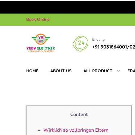
Skip
Book Online
to
content
Enquiry
+91 9031864001/0
HOME
ABOUT US
ALL PRODUCT
FR
Content
Wirklich so vollbringen Eltern