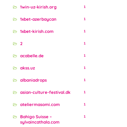
1win-uz-kirish.org
1
1xbet-azerbaycan
1
1xbet-kirish.com
1
2
1
acabelle.de
1
akss.uz
1
albaniadrops
1
asian-culture-festival.dk
1
ateliermasomi.com
1
Bahigo Suisse –
1
sylvaincathala.com