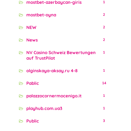
mostbet-azerbaycan-giris
1
mostbet-oyna
2
NEW
2
News
2
NV Casino Schweiz Bewertungen
1
auf TrustPilot
olginskaya-aksay.ru 4-8
1
Pablic
14
palazzocornermocenigo.it
1
playhub.com.ua3
1
Public
3