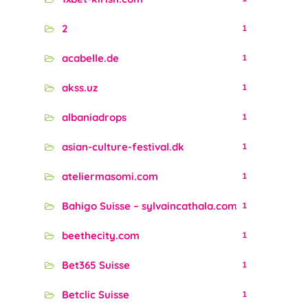
2
1
acabelle.de
1
akss.uz
1
albaniadrops
1
asian-culture-festival.dk
1
ateliermasomi.com
1
Bahigo Suisse – sylvaincathala.com
1
beethecity.com
1
Bet365 Suisse
1
Betclic Suisse
1