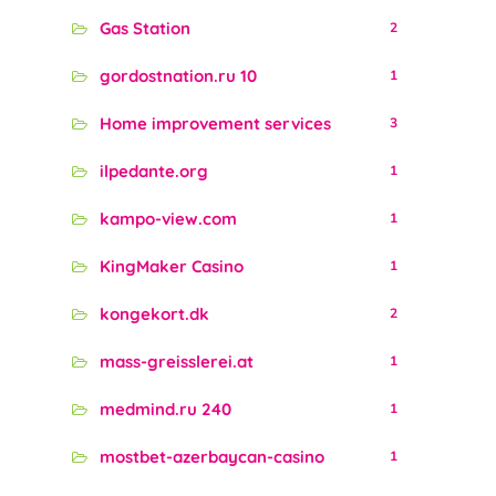
Gas Station
2
gordostnation.ru 10
1
Home improvement services
3
ilpedante.org
1
kampo-view.com
1
KingMaker Casino
1
kongekort.dk
2
mass-greisslerei.at
1
medmind.ru 240
1
mostbet-azerbaycan-casino
1