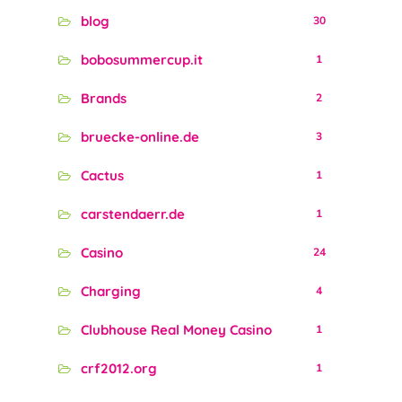
blog
30
bobosummercup.it
1
Brands
2
bruecke-online.de
3
Cactus
1
carstendaerr.de
1
Casino
24
Charging
4
Clubhouse Real Money Casino
1
crf2012.org
1