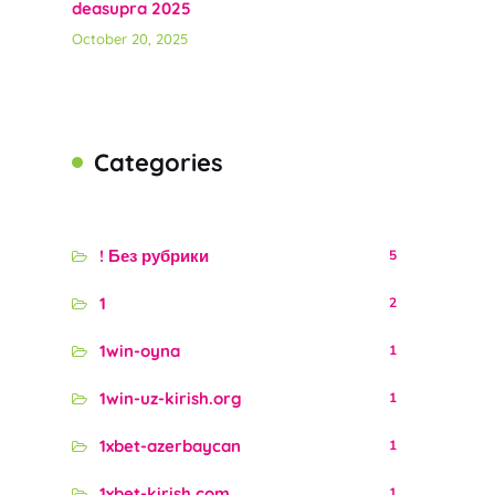
deasupra 2025
October 20, 2025
Categories
! Без рубрики
5
1
2
1win-oyna
1
1win-uz-kirish.org
1
1xbet-azerbaycan
1
1xbet-kirish.com
1