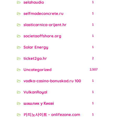
selahaudio
1
selfmadeconcrete.ru
1
slasticarnica-orijent.hr
1
societaoffshore.org
1
Solar Energy
1
ticket2go.hr
2
Uncategorized
2,507
vodka-casino-bonuskod.ru 100
1
VulkanRoyal
1
шашлик у Києві
1
카지노사이트 – onlifezone.com
1