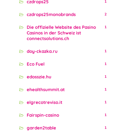
czdrops25
1
czdrops25monobrands
2
Die offizielle Website des Pasino
1
Casinos in der Schweiz ist
connectsolutions.ch
doy-ckazka.ru
1
Eco Fuel
1
edosszie.hu
1
ehealthsummit.at
1
elgrecotreviso.it
1
Fairspin-casino
1
garden2table
1