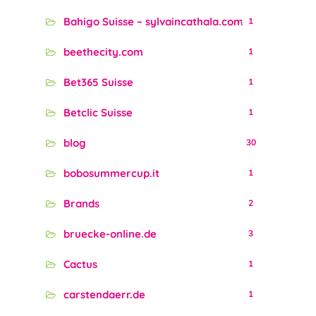
Bahigo Suisse – sylvaincathala.com
1
beethecity.com
1
Bet365 Suisse
1
Betclic Suisse
1
blog
30
bobosummercup.it
1
Brands
2
bruecke-online.de
3
Cactus
1
carstendaerr.de
1