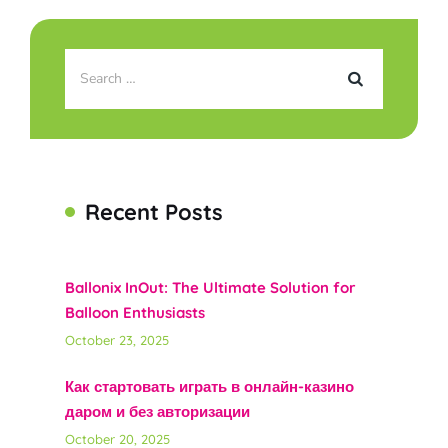
Recent Posts
Ballonix InOut: The Ultimate Solution for
Balloon Enthusiasts
October 23, 2025
Как стартовать играть в онлайн-казино
даром и без авторизации
October 20, 2025