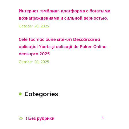
Интернет гэмблинг-платформа с богатыми
вознаграждениями и сильной верностью.
October 20, 2025
Cele tocmac bune site-uri Descărcarea
aplicației Ybets și aplicații de Poker Online
deasupra 2025
October 20, 2025
Categories
! Без рубрики
5