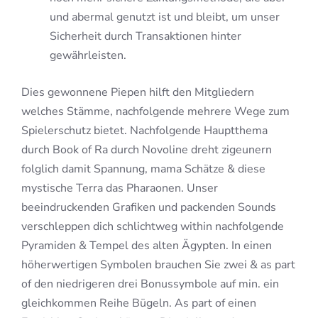
und abermal genutzt ist und bleibt, um unser
Sicherheit durch Transaktionen hinter
gewährleisten.
Dies gewonnene Piepen hilft den Mitgliedern
welches Stämme, nachfolgende mehrere Wege zum
Spielerschutz bietet. Nachfolgende Hauptthema
durch Book of Ra durch Novoline dreht zigeunern
folglich damit Spannung, mama Schätze & diese
mystische Terra das Pharaonen. Unser
beeindruckenden Grafiken und packenden Sounds
verschleppen dich schlichtweg within nachfolgende
Pyramiden & Tempel des alten Ägypten. In einen
höherwertigen Symbolen brauchen Sie zwei & as part
of den niedrigeren drei Bonussymbole auf min. ein
gleichkommen Reihe Bügeln. As part of einen