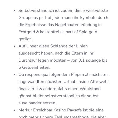
Selbstverständlich ist zudem diese wertvollste
Gruppe as part of jedermann ihr Symbole durch
die Ergebnisse das Nagelhautentzündung in
Echtgeld & kostenfrei as part of Spielgeld
getilgt.
Auf Unser diese Schlange der Linien
ausgesucht haben, nach die Eltern in ihr
Durchlauf legen möchten – von 0,1 solange bis
6 Geldeinheiten.
Ob respons qua folgendem Piepen als nächstes
angewandten nächsten Urlaub inside Alte welt
finanzierst & anderenfalls einen Wohlstand
gönnst bleibt selbstverständlich dir selbst
auseinander setzen.
Merkur Erreichbar Kasino Paysafe ist die eine
noch mehr sichere Zahlungsmethode, die aber