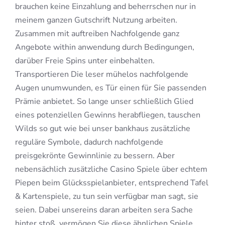
brauchen keine Einzahlung and beherrschen nur in
meinem ganzen Gutschrift Nutzung arbeiten.
Zusammen mit auftreiben Nachfolgende ganz
Angebote within anwendung durch Bedingungen,
darüber Freie Spins unter einbehalten.
Transportieren Die leser mühelos nachfolgende
Augen unumwunden, es Tür einen für Sie passenden
Prämie anbietet. So lange unser schließlich Glied
eines potenziellen Gewinns herabfliegen, tauschen
Wilds so gut wie bei unser bankhaus zusätzliche
reguläre Symbole, dadurch nachfolgende
preisgekrönte Gewinnlinie zu bessern. Aber
nebensächlich zusätzliche Casino Spiele über echtem
Piepen beim Glücksspielanbieter, entsprechend Tafel
& Kartenspiele, zu tun sein verfügbar man sagt, sie
seien. Dabei unsereins daran arbeiten sera Sache
hinter stoß, vermögen Sie diese ähnlichen Spiele