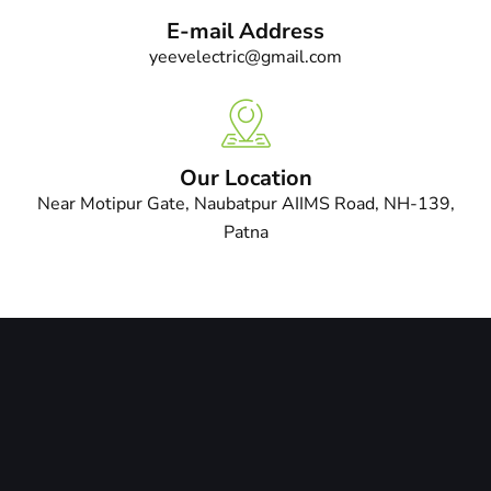
E-mail Address
yeevelectric@gmail.com
Our Location
Near Motipur Gate, Naubatpur AIIMS Road, NH-139,
Patna