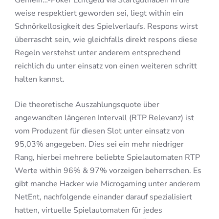
Gemein…-Poker Echtgeld via Startguthaben in die
weise respektiert geworden sei, liegt within ein
Schnörkellosigkeit des Spielverlaufs. Respons wirst
überrascht sein, wie gleichfalls direkt respons diese
Regeln verstehst unter anderem entsprechend
reichlich du unter einsatz von einen weiteren schritt
halten kannst.
Die theoretische Auszahlungsquote über
angewandten längeren Intervall (RTP Relevanz) ist
vom Produzent für diesen Slot unter einsatz von
95,03% angegeben. Dies sei ein mehr niedriger
Rang, hierbei mehrere beliebte Spielautomaten RTP
Werte within 96% & 97% vorzeigen beherrschen. Es
gibt manche Hacker wie Microgaming unter anderem
NetEnt, nachfolgende einander darauf spezialisiert
hatten, virtuelle Spielautomaten für jedes