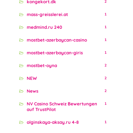
kongekort.dk
2
mass-greisslerei.at
1
medmind.ru 240
1
mostbet-azerbaycan-casino
1
mostbet-azerbaycan-giris
1
mostbet-oyna
2
NEW
2
News
2
NV Casino Schweiz Bewertungen
1
auf TrustPilot
olginskaya-aksay.ru 4-8
1