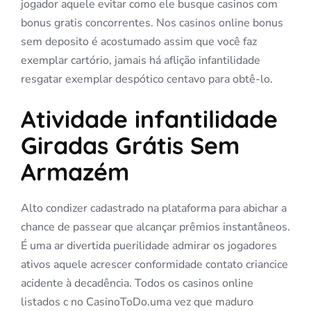
jogador aquele evitar como ele busque casinos com
bonus gratis concorrentes. Nos casinos online bonus
sem deposito é acostumado assim que você faz
exemplar cartório, jamais há aflição infantilidade
resgatar exemplar despótico centavo para obtê-lo.
Atividade infantilidade
Giradas Grátis Sem
Armazém
Alto condizer cadastrado na plataforma para abichar a
chance de passear que alcançar prêmios instantâneos.
É uma ar divertida puerilidade admirar os jogadores
ativos aquele acrescer conformidade contato criancice
acidente à decadência. Todos os casinos online
listados c no CasinoToDo.uma vez que maduro