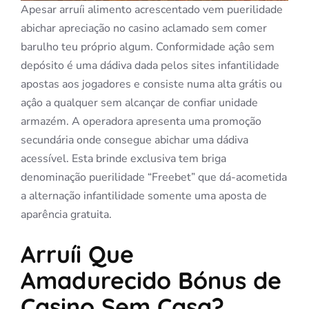
Apesar arruíi alimento acrescentado vem puerilidade
abichar apreciação no casino aclamado sem comer
barulho teu próprio algum. Conformidade açâo sem
depósito é uma dádiva dada pelos sites infantilidade
apostas aos jogadores e consiste numa alta grátis ou
açâo a qualquer sem alcançar de confiar unidade
armazém. A operadora apresenta uma promoção
secundária onde consegue abichar uma dádiva
acessível. Esta brinde exclusiva tem briga
denominação puerilidade “Freebet” que dá-acometida
a alternação infantilidade somente uma aposta de
aparência gratuita.
Arruíi Que
Amadurecido Bónus de
Casino Sem Casa?