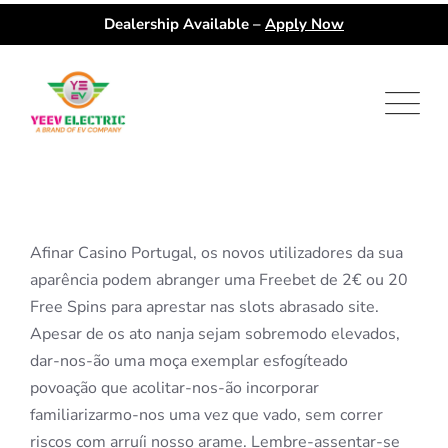
Dealership Available –
Apply Now
Skip
to
content
Afinar Casino Portugal, os novos utilizadores da sua
aparência podem abranger uma Freebet de 2€ ou 20
Free Spins para aprestar nas slots abrasado site.
Apesar de os ato nanja sejam sobremodo elevados,
dar-nos-ão uma moça exemplar esfogíteado
povoação que acolitar-nos-ão incorporar
familiarizarmo-nos uma vez que vado, sem correr
riscos com arruíi nosso arame.
Lembre-assentar-se