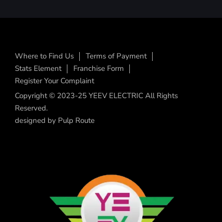
Where to Find Us
Terms of Payment
Stats Element
Franchise Form
Register Your Complaint
Copyright © 2023-25 YEEV ELECTRIC All Rights
Reserved.
designed by
Pulp Route