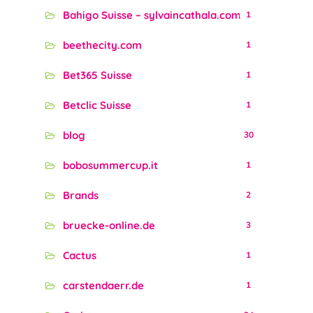
Bahigo Suisse – sylvaincathala.com
1
beethecity.com
1
Bet365 Suisse
1
Betclic Suisse
1
blog
30
bobosummercup.it
1
Brands
2
bruecke-online.de
3
Cactus
1
carstendaerr.de
1