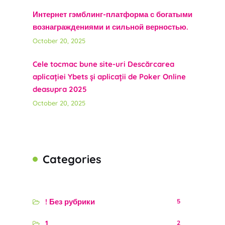
Интернет гэмблинг-платформа с богатыми
вознаграждениями и сильной верностью.
October 20, 2025
Cele tocmac bune site-uri Descărcarea
aplicației Ybets și aplicații de Poker Online
deasupra 2025
October 20, 2025
Categories
! Без рубрики
5
1
2